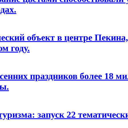
дах.
еский объект в центре Пекина
м году.
весенних праздников более 18 м
ны.
уризма: запуск 22 тематическ