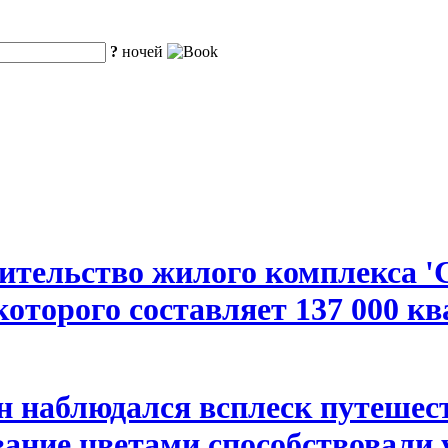
?
ночей
ительство жилого комплекса 
оторого составляет 137 000 к
н наблюдался всплеск путешес
ование цветами способствовали