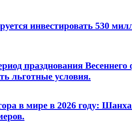
руется инвестировать 530 мил
ериод празднования Весеннего 
ать льготные условия.
ора в мире в 2026 году: Шанха
меров.