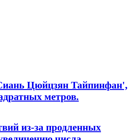
'Сиань Цюйцзян Тайпинфан',
вадратных метров.
твий из-за продленных
 увеличению числа