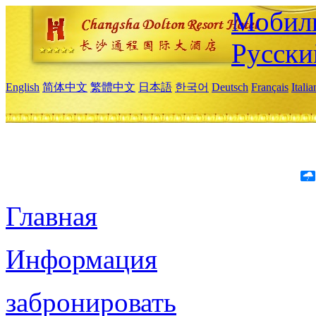
Мобиль
Русски
English
简体中文
繁體中文
日本語
한국어
Deutsch
Français
Itali
Главная
Информация
забронировать