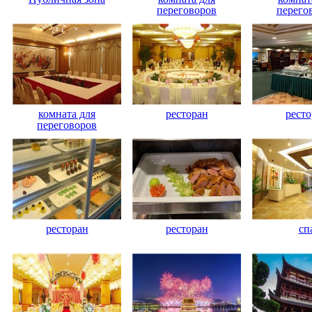
переговоров
перего
комната для
ресторан
ресто
переговоров
ресторан
ресторан
сп