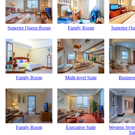
Superior Queen Room
Family Room
Superior Q
Family Room
Multi-level Suite
Business
Family Room
Executive Suite
Western Styl
Sui