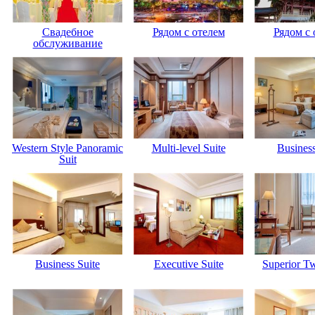
Свадебное
Рядом с отелем
Рядом с 
обслуживание
Western Style Panoramic
Multi-level Suite
Business
Suit
Business Suite
Executive Suite
Superior T