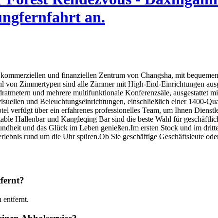
ungfernfahrt an.
en, kommerziellen und finanziellen Zentrum von Changsha, mit bequemen
hl von Zimmertypen sind alle Zimmer mit High-End-Einrichtungen ausge
dratmetern und mehrere multifunktionale Konferenzsäle, ausgestattet
-visuellen und Beleuchtungseinrichtungen, einschließlich einer 1400-Q
el verfügt über ein erfahrenes professionelles Team, um Ihnen Dienstle
table Hallenbar und Kangleqing Bar sind die beste Wahl für geschäft
undheit und das Glück im Leben genießen.Im ersten Stock und im dritte
nis rund um die Uhr spüren.Ob Sie geschäftige Geschäftsleute oder Ur
fernt?
entfernt.