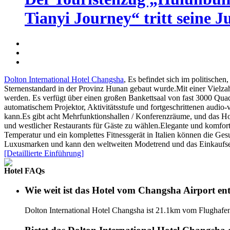
Tianyi Journey“ tritt seine J
Dolton International Hotel Changsha
, Es befindet sich im politisch
Sternenstandard in der Provinz Hunan gebaut wurde.Mit einer Vielza
werden. Es verfügt über einen großen Bankettsaal von fast 3000 Qua
automatischem Projektor, Aktivitätsstufe und fortgeschrittenen audio
kann.Es gibt acht Mehrfunktionshallen / Konferenzräume, und das Hot
und westlicher Restaurants für Gäste zu wählen.Elegante und komfor
Temperatur und ein komplettes Fitnessgerät in Italien können die Ges
Luxusmarken und kann den weltweiten Modetrend und das Einkaufserleb
[Detaillierte Einführung]
Hotel FAQs
Wie weit ist das Hotel vom Changsha Airport ent
Dolton International Hotel Changsha ist 21.1km vom Flughafen 