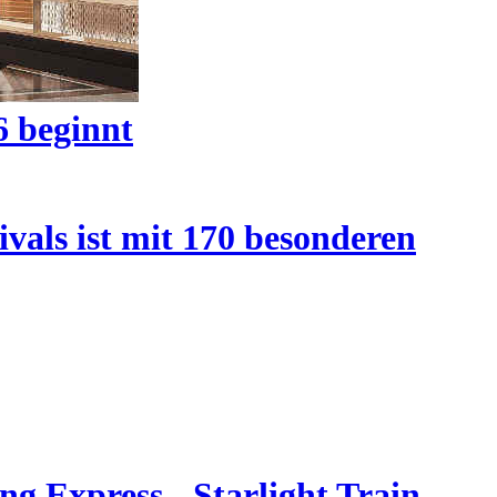
6 beginnt
vals ist mit 170 besonderen
g Express - Starlight Train -