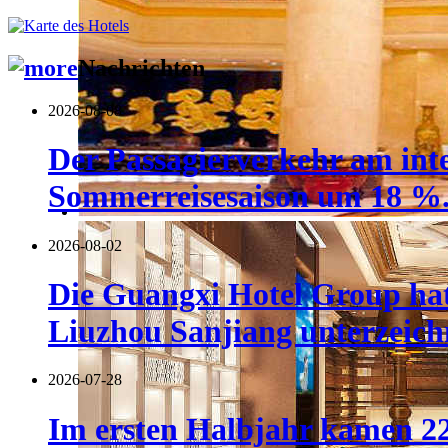
Nachrichten
2026-08-08
Der Passagierverkehr am inte
Sommerreisesaison um 18 %
2026-08-02
Die Guangxi Hotel Group hat
Liuzhou Sanjiang unterzeich
2026-07-28
Im ersten Halbjahr kamen 22