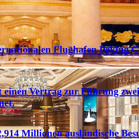
rnationalen Flughafen Peking Ca
.
 einen Vertrag zur Führung zwei
net.
,914 Millionen ausländische Bes