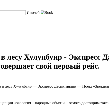
?
ночей
 в лесу Хулунбуир - Экспресс Д
 совершает свой первый рейс.
ча в лесу Хулунбуир — Экспресс Дасинганлин — Поезд «Звездны
нцепции «экология + народные обычаи + осмотр достопримечате