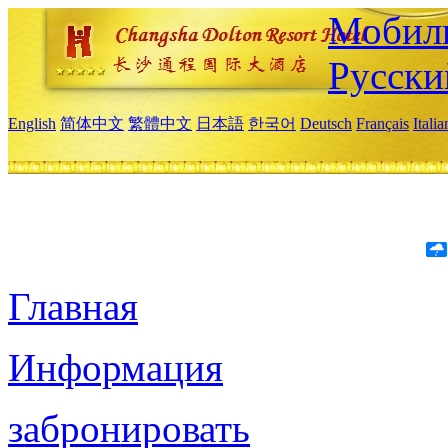
Мобиль
Русски
English
简体中文
繁體中文
日本語
한국어
Deutsch
Français
Itali
Главная
Информация
забронировать