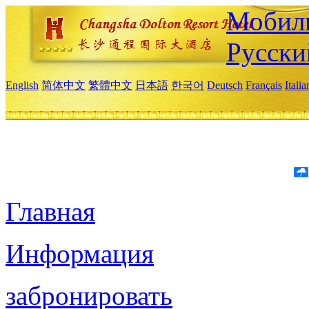
Мобиль
Русски
English
简体中文
繁體中文
日本語
한국어
Deutsch
Français
Itali
Главная
Информация
забронировать