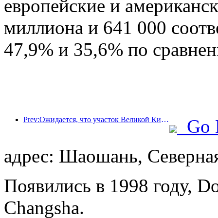
европейские и американск
миллиона и 641 000 соотв
47,9% и 35,6% по сравне
Prev:Ожидается, что участок Великой Китайской стены Цзянцзюньгуань в районе Пингу города Пекина будет открыт для публики уже к концу 2026 года.
Go 
адрес: Шаошань, Северная
Появились в 1998 году, Dol
Changsha.