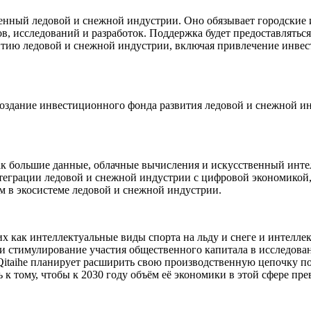
енный ледовой и снежной индустрии. Оно обязывает городские 
в, исследований и разработок. Поддержка будет предоставлять
ию ледовой и снежной индустрии, включая привлечение инвест
здание инвестиционного фонда развития ледовой и снежной инд
ак большие данные, облачные вычисления и искусственный инте
теграции ледовой и снежной индустрии с цифровой экономикой, 
ям в экосистеме ледовой и снежной индустрии.
их как интеллектуальные виды спорта на льду и снеге и интелле
и стимулирование участия общественного капитала в исследова
itaihe планирует расширить свою производственную цепочку п
к тому, чтобы к 2030 году объём её экономики в этой сфере пр