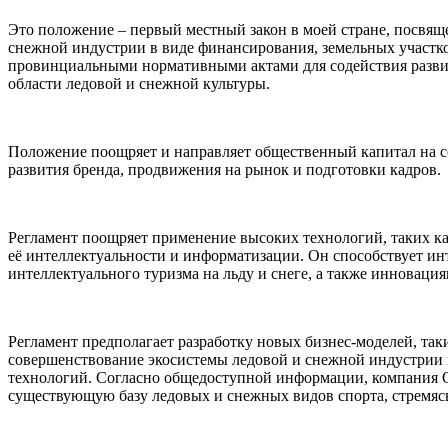
Это положение – первый местный закон в моей стране, посвящ
снежной индустрии в виде финансирования, земельных участко
провинциальными нормативными актами для содействия развит
области ледовой и снежной культуры.
Положение поощряет и направляет общественный капитал на со
развития бренда, продвижения на рынок и подготовки кадров.
Регламент поощряет применение высоких технологий, таких к
её интеллектуальности и информатизации. Он способствует ин
интеллектуального туризма на льду и снеге, а также инноваци
Регламент предполагает разработку новых бизнес-моделей, так
совершенствование экосистемы ледовой и снежной индустрии 
технологий. Согласно общедоступной информации, компания Q
существующую базу ледовых и снежных видов спорта, стремясь 