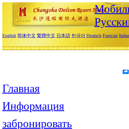
Мобиль
Русски
English
简体中文
繁體中文
日本語
한국어
Deutsch
Français
Itali
Главная
Информация
забронировать