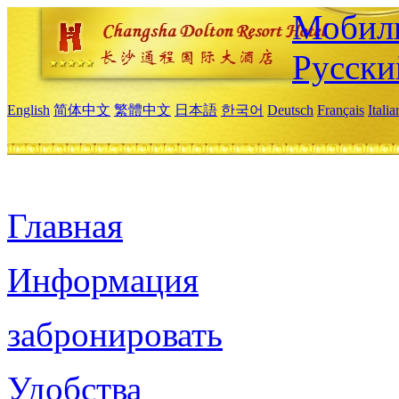
Мобиль
Русски
English
简体中文
繁體中文
日本語
한국어
Deutsch
Français
Itali
Главная
Информация
забронировать
Удобства