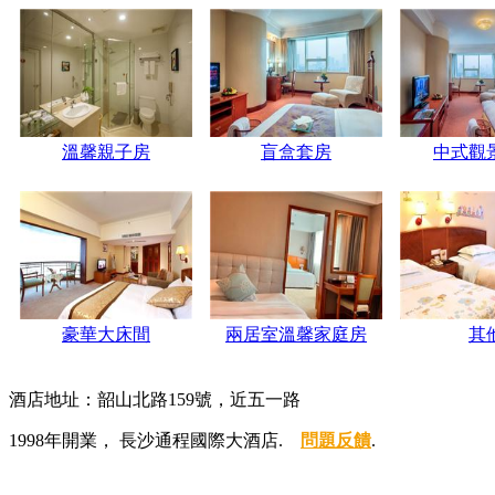
溫馨親子房
盲盒套房
中式觀
豪華大床間
兩居室溫馨家庭房
其
酒店地址：韶山北路159號，近五一路
1998年開業， 長沙通程國際大酒店.
問題反饋
.