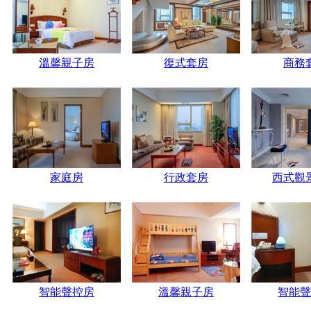
溫馨親子房
復式套房
商務
家庭房
行政套房
西式觀
智能聲控房
溫馨親子房
智能聲