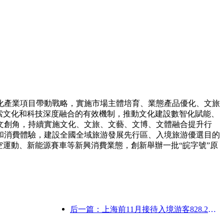
化產業項目帶動戰略，實施市場主體培育、業態產品優化、文旅
索文化和科技深度融合的有效機制，推動文化建設數智化賦能、
文創角，持續實施文化、文旅、文藝、文博、文體融合提升行
和消費體驗，建設全國全域旅游發展先行區、入境旅游優選目的
運動、新能源賽車等新興消費業態，創新舉辦一批“皖字號”原
后一篇：上海前11月接待入境游客828.2萬人次，超越年初預期