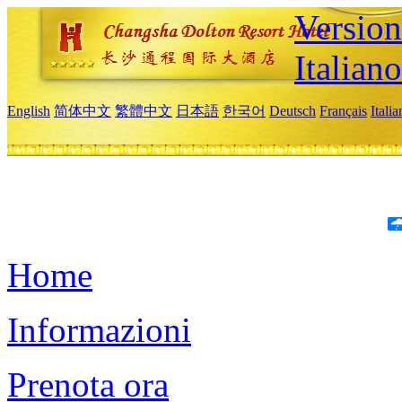
Version
Italiano
English
简体中文
繁體中文
日本語
한국어
Deutsch
Français
Itali
Home
Informazioni
Prenota ora