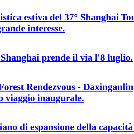
uristica estiva del 37° Shanghai T
 grande interesse.
 Shanghai prende il via l'8 luglio.
 Forest Rendezvous - Daxinganling
uo viaggio inaugurale.
no di espansione della capacità d