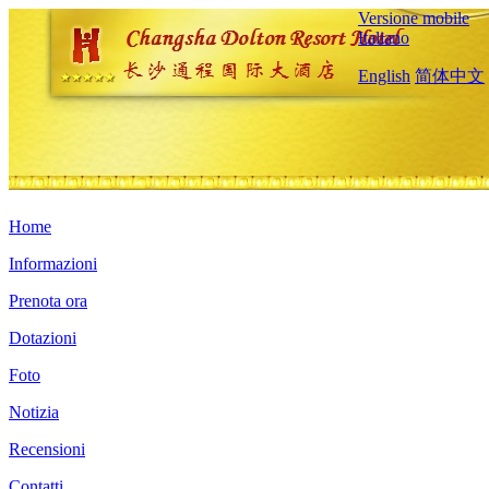
Versione mobile
Italiano
English
简体中文
Home
Informazioni
Prenota ora
Dotazioni
Foto
Notizia
Recensioni
Contatti