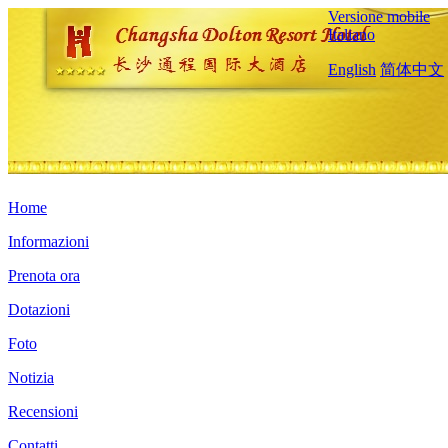
Versione mobile
Italiano
English
简体中文
Home
Informazioni
Prenota ora
Dotazioni
Foto
Notizia
Recensioni
Contatti