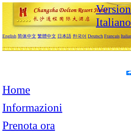
Version
Italiano
English
简体中文
繁體中文
日本語
한국어
Deutsch
Français
Itali
Home
Informazioni
Prenota ora