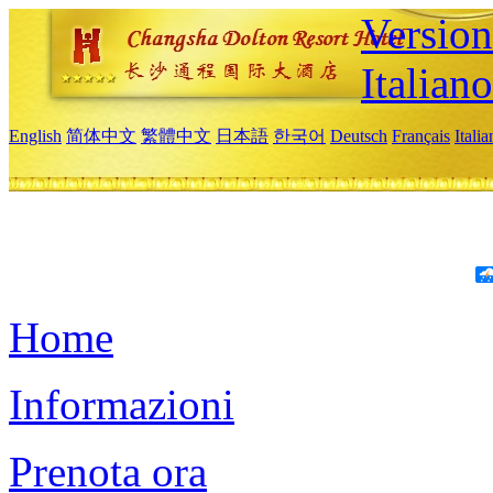
Version
Italiano
English
简体中文
繁體中文
日本語
한국어
Deutsch
Français
Itali
Home
Informazioni
Prenota ora