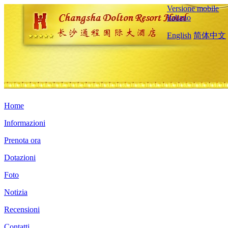
Versione mobile
Italiano
English
简体中文
Home
Informazioni
Prenota ora
Dotazioni
Foto
Notizia
Recensioni
Contatti