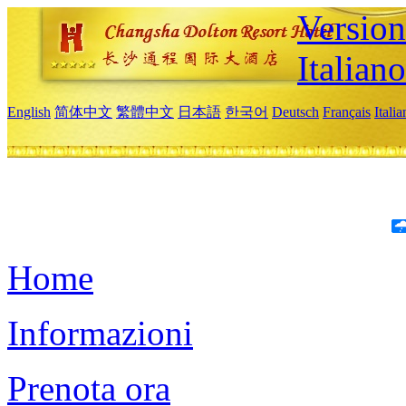
Version
Italiano
English
简体中文
繁體中文
日本語
한국어
Deutsch
Français
Itali
Home
Informazioni
Prenota ora