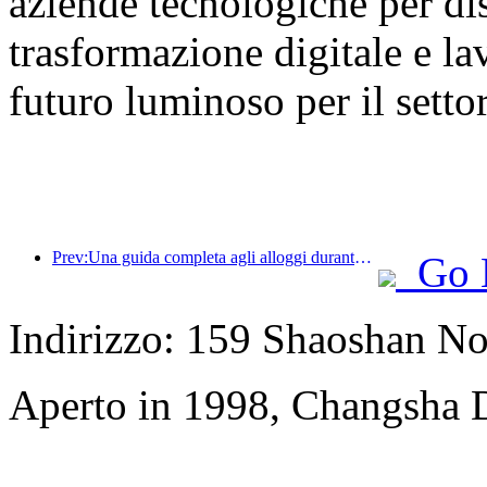
aziende tecnologiche per dis
trasformazione digitale e la
futuro luminoso per il setto
Prev:Una guida completa agli alloggi durante la stagione turistica invernale a Pechino Il nuovo cortile del Jingneng Hotel innesca una nuova mania del turismo
Go 
Indirizzo: 159 Shaoshan N
Aperto in 1998, Changsha D