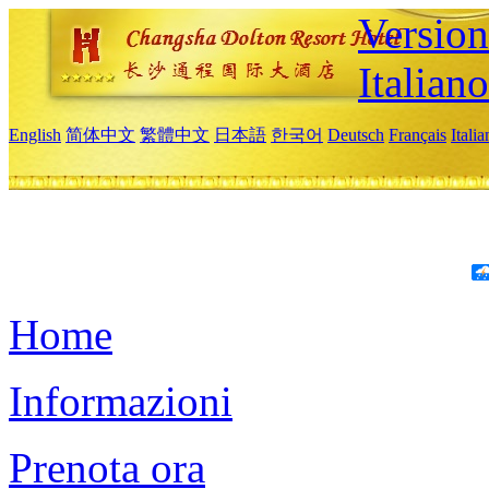
Version
Italiano
English
简体中文
繁體中文
日本語
한국어
Deutsch
Français
Itali
Home
Informazioni
Prenota ora