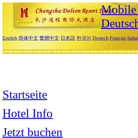
Mobile 
Deutsc
English
简体中文
繁體中文
日本語
한국어
Deutsch
Français
Itali
Startseite
Hotel Info
Jetzt buchen