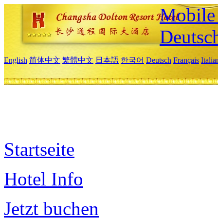
Mobile 
Deutsc
English
简体中文
繁體中文
日本語
한국어
Deutsch
Français
Itali
Startseite
Hotel Info
Jetzt buchen