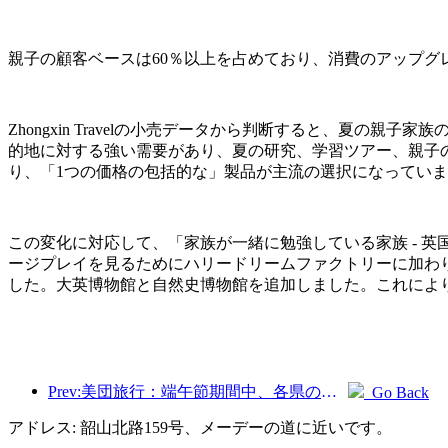
親子の顧客ベースは60％以上を占めており、消費のアップグ
Zhongxin Travelの小売データから判断すると、夏の
的地に対する強い需要があり、夏の研究、学習ツアー、親子
り、「1つの価格の包括的な」製品が主流の選択になってい
この変化に対応して、「家族が一緒に勉強している家族 - 
ージプレイを見るためにハリードリームファクトリーに加わ
した。大英博物館と自然史博物館を追加しました。これにより
Prev:美団旅行：端午節期間中、各県の高級ホテルの予約が殺到、子供連れの家族が主力に
Go Back
アドレス: 韶山北路159号、メーデーの道に近いです。