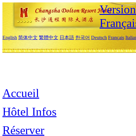
Versio
Françai
English
简体中文
繁體中文
日本語
한국어
Deutsch
Français
Itali
Accueil
Hôtel Infos
Réserver