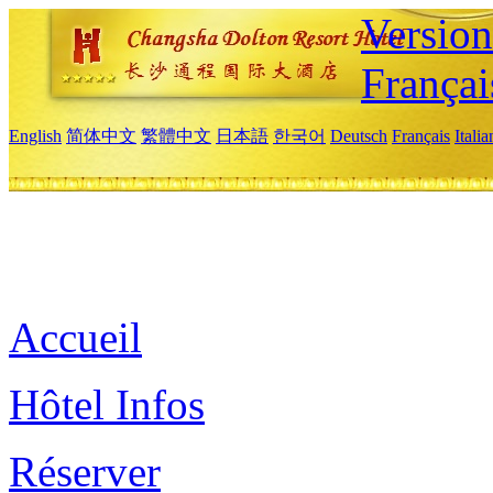
Versio
Françai
English
简体中文
繁體中文
日本語
한국어
Deutsch
Français
Itali
Accueil
Hôtel Infos
Réserver