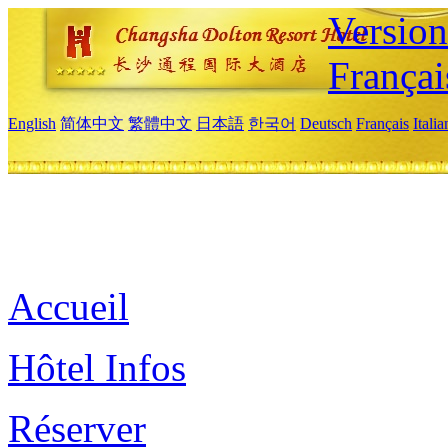
Versio
Françai
English
简体中文
繁體中文
日本語
한국어
Deutsch
Français
Itali
Accueil
Hôtel Infos
Réserver