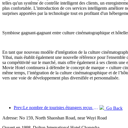
telles qu'un système de contrôle intelligent des clients, un enregistre
plus confortable. L'introduction de ces services intelligents améliore n
surprises apportées par la technologie tout en profitant d'un hébergeme
Symbiose gagnant-gagnant entre culture cinématographique et hôtelle
En tant que nouveau modèle d'intégration de la culture cinématographi
Yibai, mais établit également une nouvelle référence pour l'ensemble 
sa compétitivité sur le marché, mais offre également à ses clients une
Movie Hotel continuera à défendre le concept de marque « culture cin
même temps, l’intégration de la culture cinématographique et de l’hôte
vers une voie de développement plus diversifiée et personnalisée.
Prev:Le nombre de touristes étrangers reçus par Jinjiang Hotels (Chine) a augmenté de plus de 9 fois par rapport à l'année précédente
Go Back
Adresse: No 159, North Shaoshan Road, near Wuyi Road
Ouvert en 1998, Dolton International Hotel Changsha.