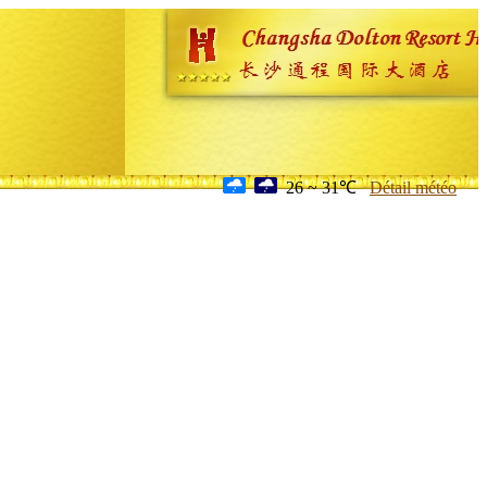
26 ~ 31℃
Détail météo