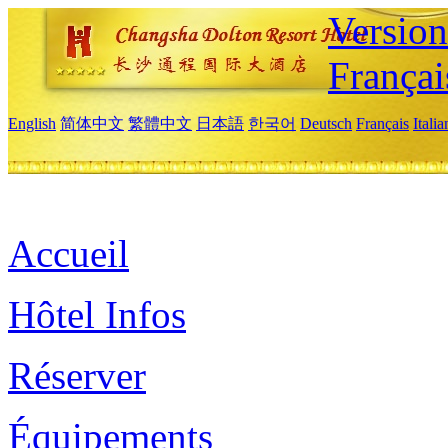
Versio
Françai
English
简体中文
繁體中文
日本語
한국어
Deutsch
Français
Itali
Accueil
Hôtel Infos
Réserver
Équipements