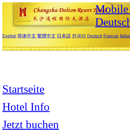
Mobile 
Deutsc
English
简体中文
繁體中文
日本語
한국어
Deutsch
Français
Itali
Startseite
Hotel Info
Jetzt buchen