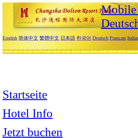
Mobile 
Deutsc
English
简体中文
繁體中文
日本語
한국어
Deutsch
Français
Itali
Startseite
Hotel Info
Jetzt buchen