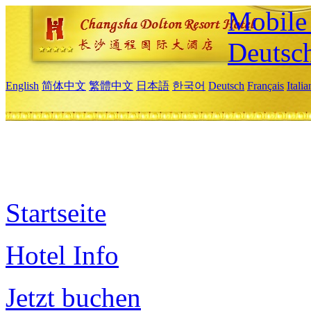
Mobile 
Deutsc
English
简体中文
繁體中文
日本語
한국어
Deutsch
Français
Itali
Startseite
Hotel Info
Jetzt buchen