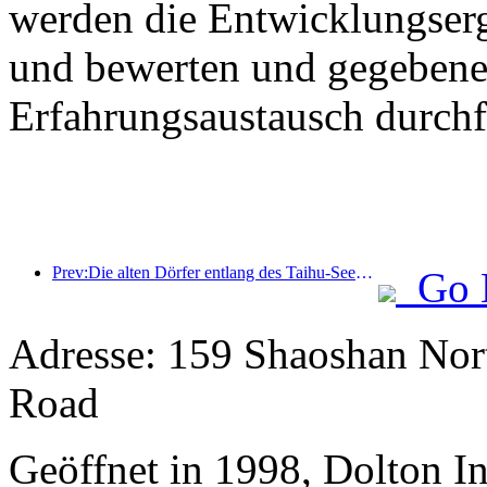
werden die Entwicklungser
und bewerten und gegebenen
Erfahrungsaustausch durchf
Prev:Die alten Dörfer entlang des Taihu-Sees in Huzhou in der Provinz Zhejiang haben mit der Renovierung und Modernisierung begonnen. Die Investition beträgt fast eine Milliarde Yuan.
Go 
Adresse: 159 Shaoshan Nor
Road
Geöffnet in 1998, Dolton I