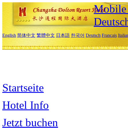
Mobile 
Deutsc
English
简体中文
繁體中文
日本語
한국어
Deutsch
Français
Itali
Startseite
Hotel Info
Jetzt buchen