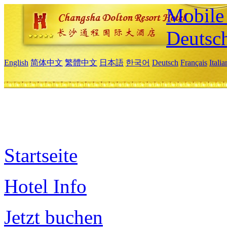
Mobile 
Deutsc
English
简体中文
繁體中文
日本語
한국어
Deutsch
Français
Itali
Startseite
Hotel Info
Jetzt buchen