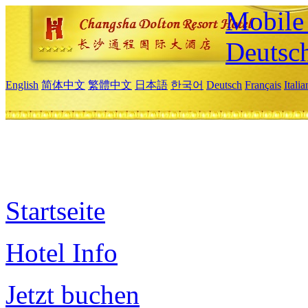
Mobile 
Deutsc
English
简体中文
繁體中文
日本語
한국어
Deutsch
Français
Itali
Startseite
Hotel Info
Jetzt buchen