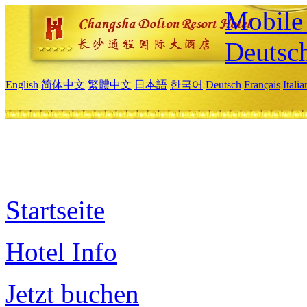
Mobile 
Deutsc
English
简体中文
繁體中文
日本語
한국어
Deutsch
Français
Itali
Startseite
Hotel Info
Jetzt buchen